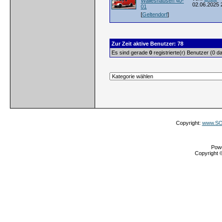
Walleshausen 40-
02.06.2025 
01
[
Geltendorf
]
Zur Zeit aktive Benutzer: 78
Es sind gerade
0
registrierte(r) Benutzer (0 
Copyright:
www.SOS
Pow
Copyright