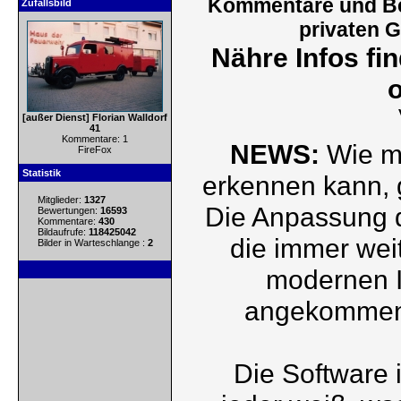
Kommentare und Bew
Zufallsbild
privaten 
Nähre Infos fi
[außer Dienst] Florian Walldorf
41
Kommentare: 1
NEWS:
Wie m
FireFox
Statistik
erkennen kann, 
Mitglieder:
1327
Die Anpassung 
Bewertungen:
16593
Kommentare:
430
Bildaufrufe:
118425042
die immer wei
Bilder in Warteschlange :
2
modernen I
angekommen, 
Die Software i