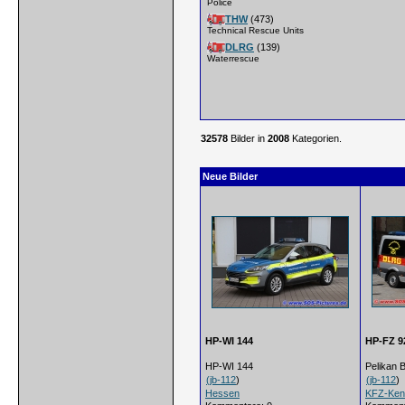
Police
THW
(473)
Technical Rescue Units
DLRG
(139)
Waterrescue
32578
Bilder in
2008
Kategorien.
Neue Bilder
HP-WI 144
HP-FZ 9
HP-WI 144
Pelikan 
(
jb-112
)
(
jb-112
)
Hessen
KFZ-Ken