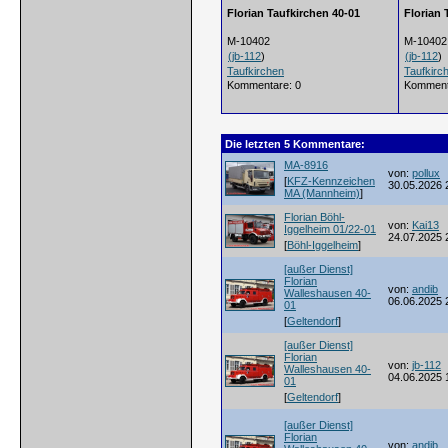
Florian Taufkirchen 40-01
Florian 
M-10402
M-10402
(
jb-112
)
(
jb-112
)
Taufkirchen
Taufkirc
Kommentare: 0
Komment
Die letzten 5 Kommentare:
MA-8916
von:
pollux
[
KFZ-Kennzeichen
30.05.2026 
MA (Mannheim)
]
Florian Böhl-
von:
Kai13
Iggelheim 01/22-01
24.07.2025 
[
Böhl-Iggelheim
]
[außer Dienst]
Florian
von:
andib
Walleshausen 40-
06.06.2025 
01
[
Geltendorf
]
[außer Dienst]
Florian
von:
jb-112
Walleshausen 40-
04.06.2025 
01
[
Geltendorf
]
[außer Dienst]
Florian
von:
andib