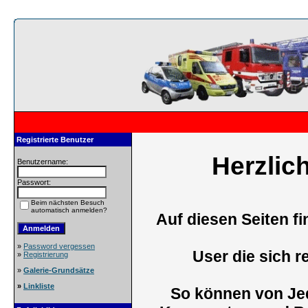
Registrierte Benutzer
Herzlic
Benutzername:
Passwort:
Beim nächsten Besuch
automatisch anmelden?
Auf diesen Seiten f
»
Password vergessen
User die sich r
»
Registrierung
»
Galerie-Grundsätze
»
Linkliste
So können von Jed