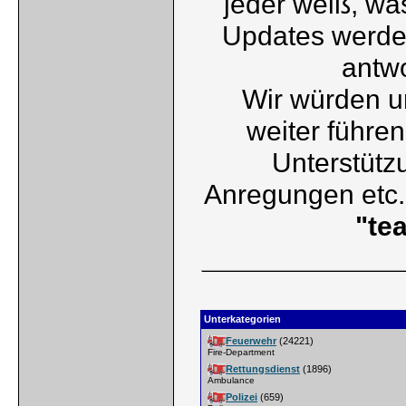
jeder weiß, wa
Updates werden
antwo
Wir würden u
weiter führen
Unterstütz
Anregungen etc.
"te
Unterkategorien
Feuerwehr
(24221)
Fire-Department
Rettungsdienst
(1896)
Ambulance
Polizei
(659)