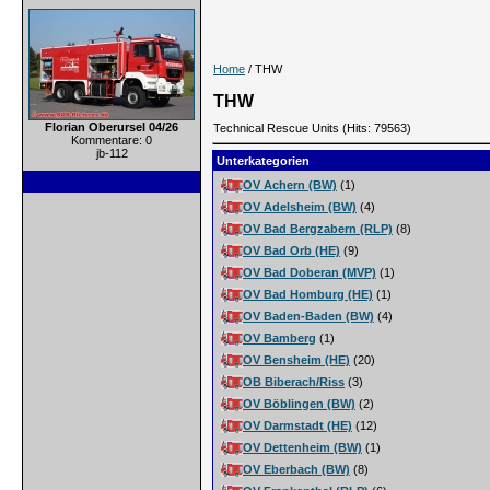
Home
/ THW
THW
Florian Oberursel 04/26
Technical Rescue Units (Hits: 79563)
Kommentare: 0
jb-112
Unterkategorien
OV Achern (BW)
(1)
OV Adelsheim (BW)
(4)
OV Bad Bergzabern (RLP)
(8)
OV Bad Orb (HE)
(9)
OV Bad Doberan (MVP)
(1)
OV Bad Homburg (HE)
(1)
OV Baden-Baden (BW)
(4)
OV Bamberg
(1)
OV Bensheim (HE)
(20)
OB Biberach/Riss
(3)
OV Böblingen (BW)
(2)
OV Darmstadt (HE)
(12)
OV Dettenheim (BW)
(1)
OV Eberbach (BW)
(8)