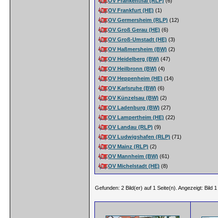
OV Frankenthal (RLP)
(6)
OV Frankfurt (HE)
(1)
OV Germersheim (RLP)
(12)
OV Groß Gerau (HE)
(6)
OV Groß-Umstadt (HE)
(3)
OV Haßmersheim (BW)
(2)
OV Heidelberg (BW)
(47)
OV Heilbronn (BW)
(4)
OV Heppenheim (HE)
(14)
OV Karlsruhe (BW)
(6)
OV Künzelsau (BW)
(2)
OV Ladenburg (BW)
(27)
OV Lampertheim (HE)
(22)
OV Landau (RLP)
(9)
OV Ludwigshafen (RLP)
(71)
OV Mainz (RLP)
(2)
OV Mannheim (BW)
(61)
OV Michelstadt (HE)
(8)
Gefunden: 2 Bild(er) auf 1 Seite(n). Angezeigt: Bild 1 