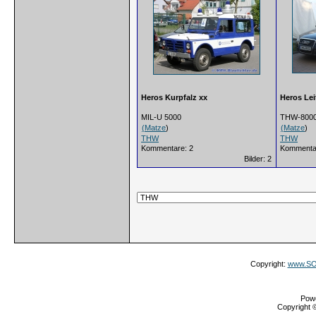
Heros Kurpfalz xx
Heros Lei
MIL-U 5000
THW-800
(
Matze
)
(
Matze
)
THW
THW
Kommentare: 2
Kommenta
Bilder: 2
Copyright:
www.SOS
Pow
Copyright