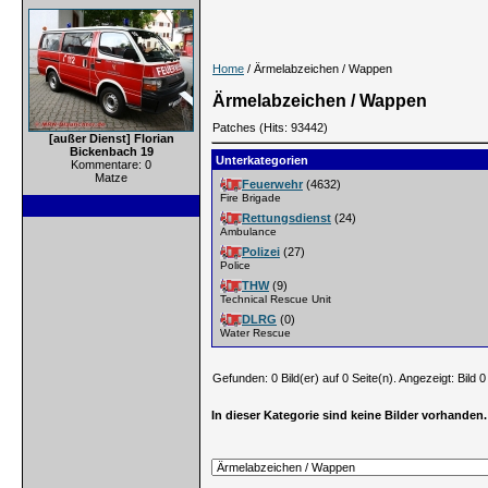
Home
/ Ärmelabzeichen / Wappen
Ärmelabzeichen / Wappen
Patches (Hits: 93442)
[außer Dienst] Florian
Bickenbach 19
Unterkategorien
Kommentare: 0
Matze
Feuerwehr
(4632)
Fire Brigade
Rettungsdienst
(24)
Ambulance
Polizei
(27)
Police
THW
(9)
Technical Rescue Unit
DLRG
(0)
Water Rescue
Gefunden: 0 Bild(er) auf 0 Seite(n). Angezeigt: Bild 0 
In dieser Kategorie sind keine Bilder vorhanden.