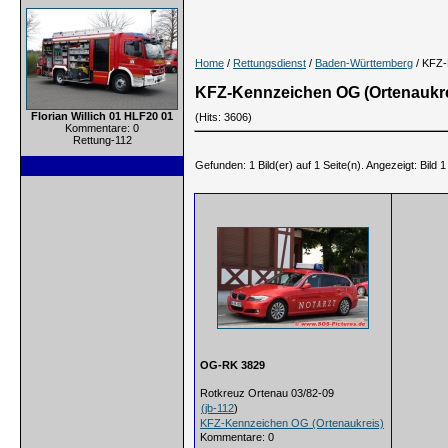
Home
/
Rettungsdienst
/
Baden-Württemberg
/ KFZ-
KFZ-Kennzeichen OG (Ortenaukre
Florian Willich 01 HLF20 01
(Hits: 3606)
Kommentare: 0
Rettung-112
Gefunden: 1 Bild(er) auf 1 Seite(n). Angezeigt: Bild 1 
OG-RK 3829
Rotkreuz Ortenau 03/82-09
(
jb-112
)
KFZ-Kennzeichen OG (Ortenaukreis)
Kommentare: 0