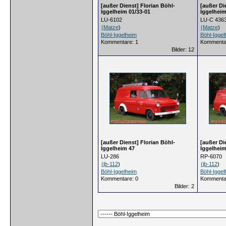
[außer Dienst] Florian Böhl-
[außer Di
Iggelheim 01/33-01
Iggelheim
LU-6102
LU-C 436
(
Matze
)
(
Matze
)
Böhl-Iggelheim
Böhl-Iggel
Kommentare: 1
Kommenta
Bilder: 12
[außer Dienst] Florian Böhl-
[außer Di
Iggelheim 47
Iggelheim
LU-286
RP-6070
(
jb-112
)
(
jb-112
)
Böhl-Iggelheim
Böhl-Iggel
Kommentare: 0
Kommenta
Bilder: 2