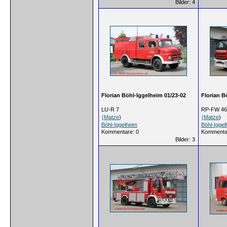
Bilder: 4
Florian Böhl-Iggelheim 01/23-02
Florian B
LU-R 7
RP-FW 46
(
Matze
)
(
Matze
)
Böhl-Iggelheim
Böhl-Iggel
Kommentare: 0
Kommenta
Bilder: 3