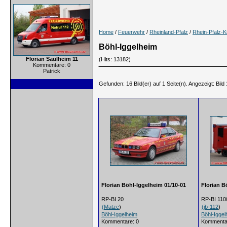
Home
/
Feuerwehr
/
Rheinland-Pfalz
/
Rhein-Pfalz-K
Böhl-Iggelheim
Florian Saulheim 11
(Hits: 13182)
Kommentare: 0
Patrick
Gefunden: 16 Bild(er) auf 1 Seite(n). Angezeigt: Bild 
Florian Böhl-Iggelheim 01/10-01
Florian B
RP-BI 20
RP-BI 110
(
Matze
)
(
jb-112
)
Böhl-Iggelheim
Böhl-Iggel
Kommentare: 0
Kommenta