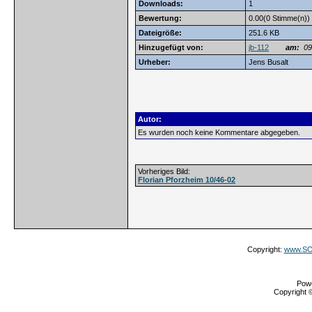
Downloads:
1
Bewertung:
0.00(0 Stimme(n))
Dateigröße:
251.6 KB
Hinzugefügt von:
jb-112
am:
09.
Urheber:
Jens Busalt
Autor:
Es wurden noch keine Kommentare abgegeben.
Vorheriges Bild:
Florian Pforzheim 10/46-02
Copyright:
www.SOS
Pow
Copyright