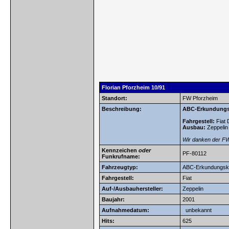
Florian Pforzheim 10/91
Standort:
FW Pforzheim
Beschreibung:
ABC-Erkundungsk
Fahrgestell:
Fiat 
Ausbau:
Zeppelin
Wir danken der FW 
Kennzeichen
oder
PF-80112
Funkrufname:
Fahrzeugtyp:
ABC-Erkundungsk
Fahrgestell:
Fiat
Auf-/Ausbauhersteller:
Zeppelin
Baujahr:
2001
Aufnahmedatum:
unbekannt
Hits:
625