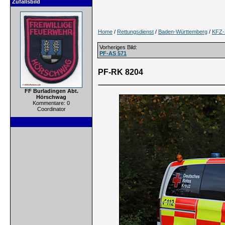
Zufallsbild
Home
/
Rettungsdienst
/
Baden-Württemberg
/
KFZ-
Vorheriges Bild:
PF-AS 571
PF-RK 8204
FF Burladingen Abt.
Hörschwag
Kommentare: 0
Coordinator