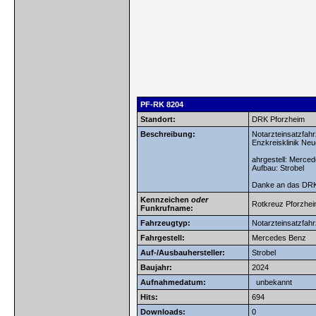
PF-RK 8204
Standort:
DRK Pforzheim
Beschreibung:
Notarzteinsatzfah
Enzkreisklinik Ne
ahrgestell: Merce
Aufbau: Strobel
Danke an das DRK 
Kennzeichen
oder
Rotkreuz Pforzhei
Funkrufname:
Fahrzeugtyp:
Notarzteinsatzfah
Fahrgestell:
Mercedes Benz
Auf-/Ausbauhersteller:
Strobel
Baujahr:
2024
Aufnahmedatum:
unbekannt
Hits:
694
Downloads:
0