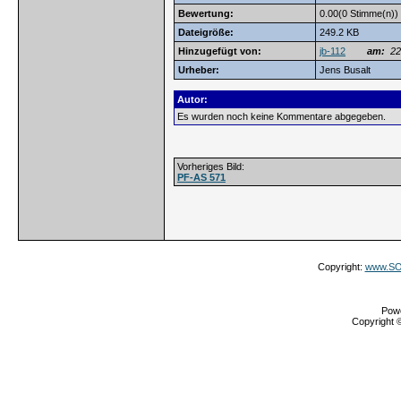
Bewertung:
0.00(0 Stimme(n))
Dateigröße:
249.2 KB
Hinzugefügt von:
jb-112
am:
22.
Urheber:
Jens Busalt
Autor:
Es wurden noch keine Kommentare abgegeben.
Vorheriges Bild:
PF-AS 571
Copyright:
www.SOS
Pow
Copyright