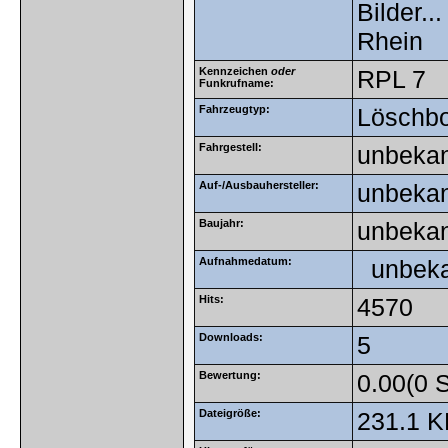
Bilder..
Rhein
Kennzeichen
oder
RPL 7
Funkrufname:
Fahrzeugtyp:
Löschbo
Fahrgestell:
unbekan
Auf-/Ausbauhersteller:
unbekan
Baujahr:
unbeka
Aufnahmedatum:
unbeka
Hits:
4570
Downloads:
5
Bewertung:
0.00(0 
Dateigröße:
231.1 K