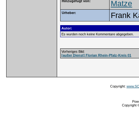
Hinzugefügt von:
Matze
Urheber:
Frank K
Autor:
Es wurden noch keine Kommentare abgegeben.
Vorheriges Bild:
[außer Dienst] Florian Rhein-Pfalz-Kreis 01
Copyright:
www.SOS
Pow
Copyright